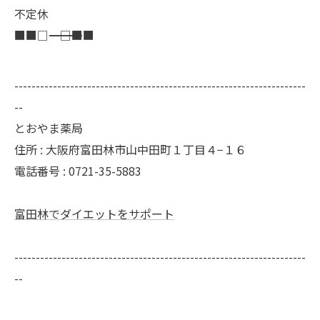
不定休
■■□―――――――――――――――――――□■■
--------------------------------------------------------------------
--
とおやま薬局
住所 : 大阪府富田林市山中田町１丁目４−１６
電話番号 : 0721-35-5883
富田林でダイエットをサポート
--------------------------------------------------------------------
--