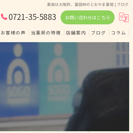
薬局は大阪府、富田林のとおやま薬局 | ブログ
0721-35-5883
お問い合わせはこちら
お客様の声
当薬局の特徴
店舗案内
ブログ
コラム
調剤
ダイエット
健康
かかりつけ
相談