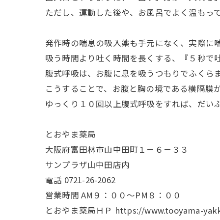
ただし、運動した後や、お風呂でよく温もっ
発作時の喘息の吸入薬も手元になく、実際に
吸う時間より吐く時間を長くする、『５秒で
腹式呼吸は、お腹に息を吸うつもりでふくら
こうすることで、お腹と胸の境である横隔膜
ゆっくり１０回以上腹式呼吸をすれば、だい
とおやま薬局
大阪府富田林市山中田町１－６－３３
サンプラザ山中田店内
電話
0721-26-2062
営業時間 AM９：００～PM８：００
とおやま薬局ＨＰ
https://www.tooyama-yakk