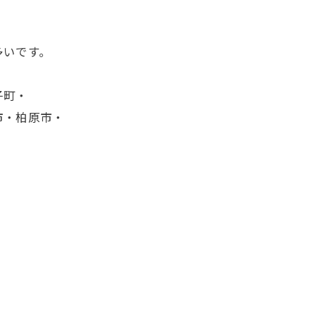
多いです。
子町・
市・柏原市・